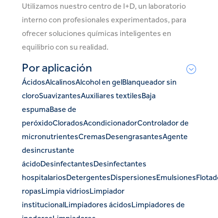
Utilizamos nuestro centro de I+D, un laboratorio
interno con profesionales experimentados, para
ofrecer soluciones químicas inteligentes en
equilibrio con su realidad.
Por aplicación
Ácidos
Alcalinos
Alcohol en gel
Blanqueador sin
cloro
Suavizantes
Auxiliares textiles
Baja
espuma
Base de
peróxido
Clorados
Acondicionador
Controlador de
micronutrientes
Cremas
Desengrasantes
Agente
desincrustante
ácido
Desinfectantes
Desinfectantes
hospitalarios
Detergentes
Dispersiones
Emulsiones
Flotad
ropas
Limpia vidrios
Limpiador
institucional
Limpiadores ácidos
Limpiadores de