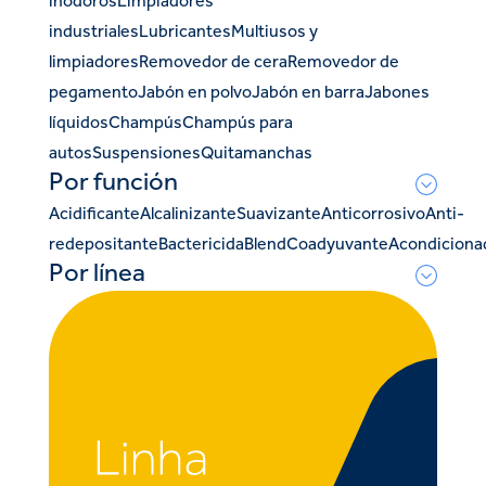
inodoros
Limpiadores
industriales
Lubricantes
Multiusos y
limpiadores
Removedor de cera
Removedor de
pegamento
Jabón en polvo
Jabón en barra
Jabones
líquidos
Champús
Champús para
autos
Suspensiones
Quitamanchas
Por función
Acidificante
Alcalinizante
Suavizante
Anticorrosivo
Anti-
redepositante
Bactericida
Blend
Coadyuvante
Acondiciona
Por línea