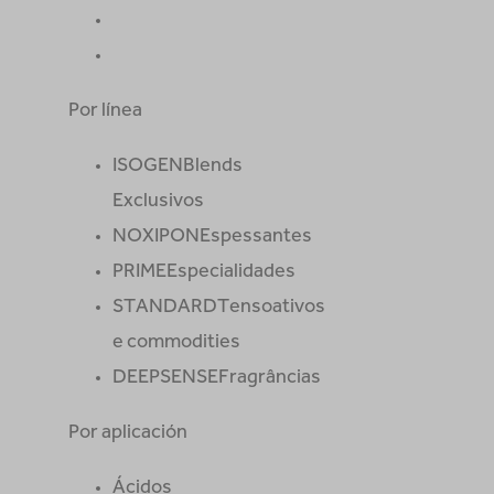
Por línea
ISOGEN
Blends
Exclusivos
NOXIPON
Espessantes
PRIME
Especialidades
STANDARD
Tensoativos
e commodities
DEEPSENSE
Fragrâncias
Por aplicación
Ácidos