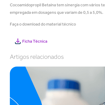
Cocoamidopropil Betaína tem sinergia com vários tens
empregada em dosagens que variam de 0,5 a 5,0%.
Faça o download do material técnico
Ficha Técnica
Artigos relacionados