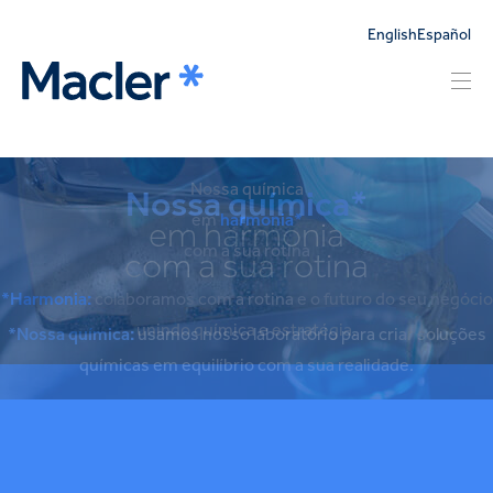
English
Español
Nossa química
em
harmonia*
com a sua rotina
*Harmonia:
colaboramos com a rotina e o futuro do seu negócio
unindo química e estratégia.