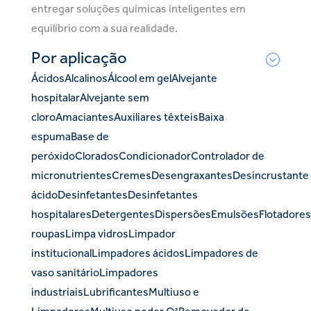
entregar soluções químicas inteligentes em
equilíbrio com a sua realidade.
Por aplicação
Ácidos
Alcalinos
Álcool em gel
Alvejante
hospitalar
Alvejante sem
cloro
Amaciantes
Auxiliares têxteis
Baixa
espuma
Base de
peróxido
Clorados
Condicionador
Controlador de
micronutrientes
Cremes
Desengraxantes
Desincrustante
ácido
Desinfetantes
Desinfetantes
hospitalares
Detergentes
Dispersões
Emulsões
Flotadores
roupas
Limpa vidros
Limpador
institucional
Limpadores ácidos
Limpadores de
vaso sanitário
Limpadores
industriais
Lubrificantes
Multiuso e