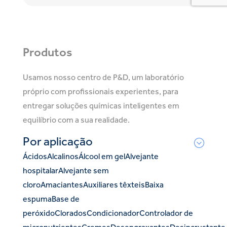
Produtos
Usamos nosso centro de P&D, um laboratório
próprio com profissionais experientes, para
entregar soluções químicas inteligentes em
equilíbrio com a sua realidade.
Por aplicação
Ácidos
Alcalinos
Álcool em gel
Alvejante
hospitalar
Alvejante sem
cloro
Amaciantes
Auxiliares têxteis
Baixa
espuma
Base de
peróxido
Clorados
Condicionador
Controlador de