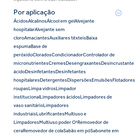
Por aplicação
Ácidos
Alcalinos
Álcool em gel
Alvejante
hospitalar
Alvejante sem
cloro
Amaciantes
Auxiliares têxteis
Baixa
espuma
Base de
peróxido
Clorados
Condicionador
Controlador de
micronutrientes
Cremes
Desengraxantes
Desincrustante
ácido
Desinfetantes
Desinfetantes
hospitalares
Detergentes
Dispersões
Emulsões
Flotadores
roupas
Limpa vidros
Limpador
institucional
Limpadores ácidos
Limpadores de
vaso sanitário
Limpadores
industriais
Lubrificantes
Multiuso e
Limpadores
Multiuso poder O²
Removedor de
cera
Removedor de cola
Sabão em pó
Sabonete em