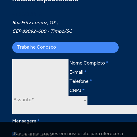
47 3323.5012
Rua Fritz Lorenz, G5 ,
CEP 89092-600 - Timbó/SC
Trabalhe Conosco
Nome Completo
E-mail
Telefone
CNPJ
Mensagem
Nós usamos cookies em nosso site para oferecer a
Concordo com a
política de privacidade
.