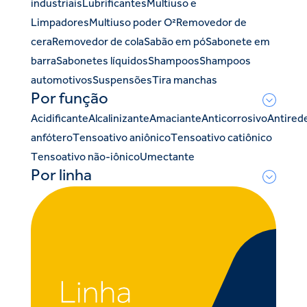
industriais
Lubrificantes
Multiuso e
Limpadores
Multiuso poder O²
Removedor de
cera
Removedor de cola
Sabão em pó
Sabonete em
barra
Sabonetes líquidos
Shampoos
Shampoos
automotivos
Suspensões
Tira manchas
Por função
Acidificante
Alcalinizante
Amaciante
Anticorrosivo
Antired
anfótero
Tensoativo aniônico
Tensoativo catiônico
Tensoativo não-iônico
Umectante
Por linha