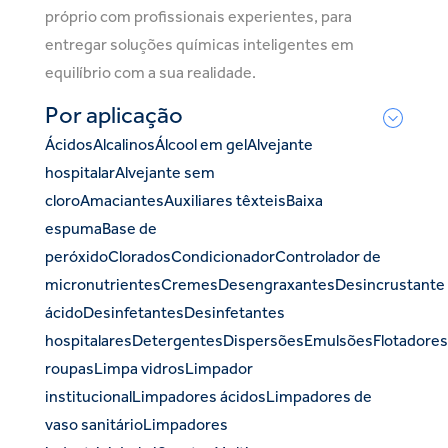
próprio com profissionais experientes, para
entregar soluções químicas inteligentes em
equilíbrio com a sua realidade.
Por aplicação
Ácidos
Alcalinos
Álcool em gel
Alvejante
hospitalar
Alvejante sem
cloro
Amaciantes
Auxiliares têxteis
Baixa
espuma
Base de
peróxido
Clorados
Condicionador
Controlador de
micronutrientes
Cremes
Desengraxantes
Desincrustante
ácido
Desinfetantes
Desinfetantes
hospitalares
Detergentes
Dispersões
Emulsões
Flotadores
roupas
Limpa vidros
Limpador
institucional
Limpadores ácidos
Limpadores de
vaso sanitário
Limpadores