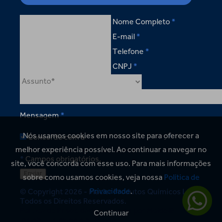
Nome Completo
E-mail
Telefone
CNPJ
Mensagem
Nós usamos cookies em nosso site para oferecer a
Concordo com a
política de privacidade
.
melhor experiência possível. Ao continuar a navegar no
Campos obrigatórios.
site, você concorda com esse uso. Para mais informações
sobre como usamos cookies, veja nossa
Política de
Privacidade
.
© Copyright 2026 - Macler Produtos Químicos Ltda.
Todos os Direitos Reservados.
Política de Privacidade
Design por Molde® -
Continuar
Insight, Estratégia e Design