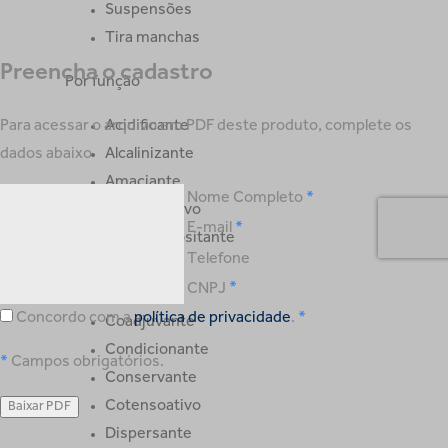
Suspensões
Tira manchas
Preencha o cadastro
Por função
Para acessar o arquivo em PDF deste produto, complete os
Acidificante
dados abaixo
Alcalinizante
Amaciante
Nome Completo
Anticorrosivo
E-mail
Antiredepositante
Telefone
Bactericida
CNPJ
Blend
Concordo com a
política de privacidade
.
Coadjuvante
Condicionante
Campos obrigatórios.
Conservante
Cotensoativo
Dispersante