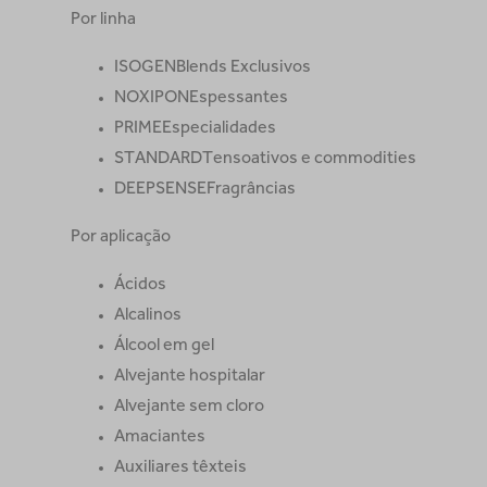
Por linha
ISOGEN
Blends Exclusivos
NOXIPON
Espessantes
PRIME
Especialidades
STANDARD
Tensoativos e commodities
DEEPSENSE
Fragrâncias
Por aplicação
Ácidos
Alcalinos
Álcool em gel
Alvejante hospitalar
Alvejante sem cloro
Amaciantes
Auxiliares têxteis